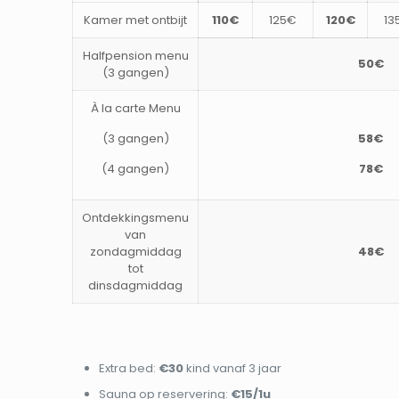
Kamer met ontbijt
110€
125€
120€
13
Halfpension menu
50€
(3 gangen)
À la carte Menu
(3 gangen)
58€
(4 gangen)
78€
Ontdekkingsmenu
van
zondagmiddag
48€
tot
dinsdagmiddag
Extra bed:
€30
kind vanaf 3 jaar
Sauna op reservering:
€15/1u