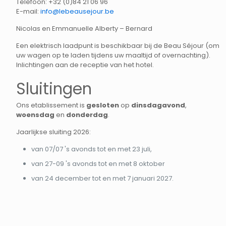
Telefoon:
+32 (0)84 21 06 96
E-mail:
info@lebeausejour.be
Nicolas en Emmanuelle Alberty – Bernard
Een elektrisch laadpunt is beschikbaar bij de Beau Séjour (om
uw wagen op te laden tijdens uw maaltijd of overnachting).
Inlichtingen aan de receptie van het hotel.
Sluitingen
Ons etablissement is
gesloten
op
dinsdagavond
,
woensdag
en
donderdag
.
Jaarlijkse sluiting 2026:
van 07/07 's avonds tot en met 23 juli,
van 27-09 's avonds tot en met 8 oktober
van 24 december tot en met 7 januari 2027.